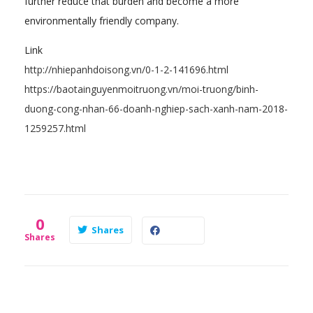
further reduce that burden and become a more
environmentally friendly company.
Link
http://nhiepanhdoisong.vn/0-1-2-141696.html
https://baotainguyenmoitruong.vn/moi-truong/binh-
duong-cong-nhan-66-doanh-nghiep-sach-xanh-nam-2018-
1259257.html
0
Shares
Shares