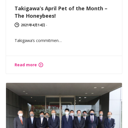
Takigawa’s April Pet of the Month –
The Honeybees!
2021年4月14日
-
Takigawa’s commitmen…
Read more