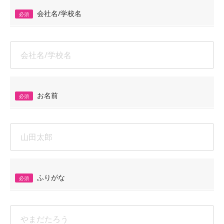
会社名/学校名
必須
お名前
必須
ふりがな
必須